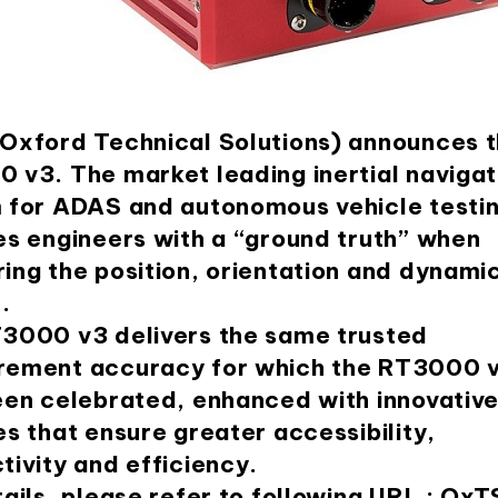
Oxford Technical Solutions) announces 
 v3. The market leading inertial navigat
 for ADAS and autonomous vehicle testi
es engineers with a “ground truth” when
ing the position, orientation and dynamic
.
3000 v3 delivers the same trusted
ement accuracy for which the RT3000 
een celebrated, enhanced with innovativ
es that ensure greater accessibility,
tivity and efficiency.
ails, please refer to following URL :
OxT