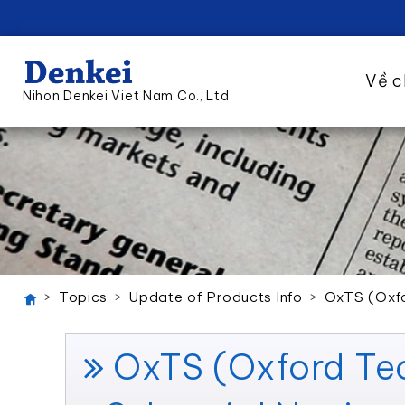
Về c
Nihon Denkei Viet Nam Co., Ltd
Topics
Update of Products Info
OxTS (Oxfo
OxTS (Oxford Tec