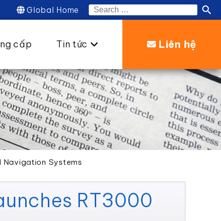
Global Home
Search
for:
Liên hệ
ung cấp
Tin tức
al Navigation Systems
 launches RT3000