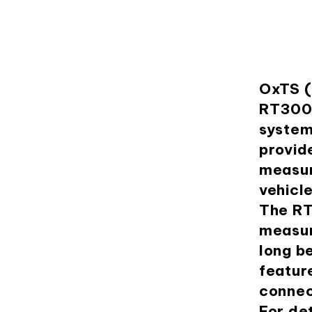
OxTS (
RT3000
system
provid
measur
vehicle
The RT
measur
long b
featur
connec
For det