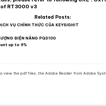
 of RT3000 v3
Related Posts:
DỊCH VỤ CHÍNH THỨC CỦA KEYSIGHIT
 LƯỢNG ĐIỆN NĂNG PQ3100
ount up to 9%
o view the pdf files, the Adobe Reader from Adobe Syste