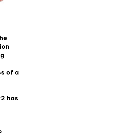
the
ion
ng
s of a
v2 has
e
S