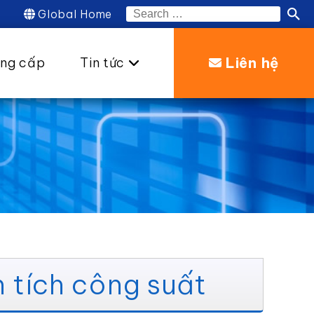
Global Home
Search
for:
Liên hệ
ung cấp
Tin tức
 tích công suất