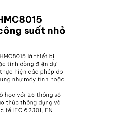
 HMC8015
 công suất nhỏ
HMC8015 là thiết bị
ặc tính dòng điện dự
 thực hiện các phép đo
ung như máy tính hoặc
đồ họa với 26 thông số
iao thức thông dụng và
c tế IEC 62301, EN