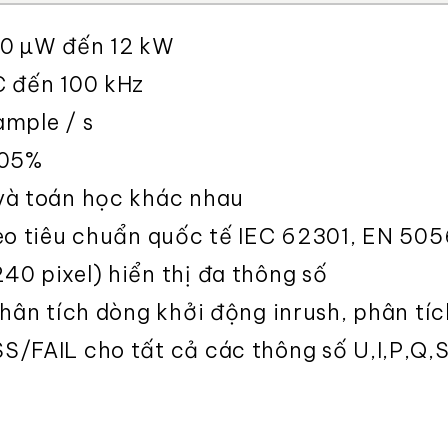
50 µW đến 12 kW
C đến 100 kHz
ample / s
,05%
và toán học khác nhau
heo tiêu chuẩn quốc tế IEC 62301, EN 5
0 pixel) hiển thị đa thông số
phân tích dòng khởi động inrush, phân tíc
/FAIL cho tất cả các thông số U,I,P,Q,