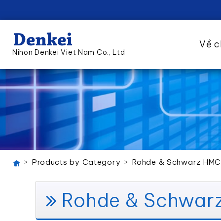
Về c
Nihon Denkei Viet Nam Co., Ltd
Products by Category
Rohde & Schwarz HMC8
Rohde & Schwarz 