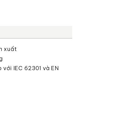
n xuất
g
p với IEC 62301 và EN