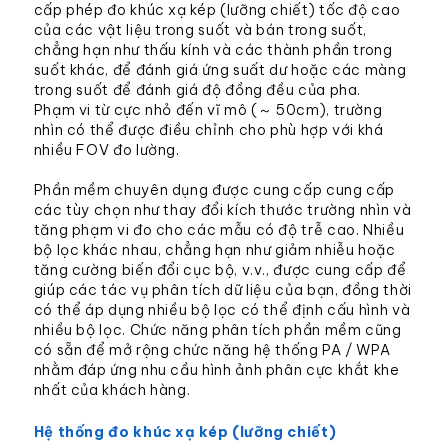
cấp phép đo khúc xạ kép (lưỡng chiết) tốc độ cao
của các vật liệu trong suốt và bán trong suốt,
chẳng hạn như thấu kính và các thành phần trong
suốt khác, để đánh giá ứng suất dư hoặc các màng
trong suốt để đánh giá độ đồng đều của pha.
Phạm vi từ cực nhỏ đến vĩ mô (～ 50cm), trường
nhìn có thể được điều chỉnh cho phù hợp với khá
nhiều FOV đo lường.
Phần mềm chuyên dụng được cung cấp cung cấp
các tùy chọn như thay đổi kích thước trường nhìn và
tăng phạm vi đo cho các mẫu có độ trễ cao. Nhiều
bộ lọc khác nhau, chẳng hạn như giảm nhiễu hoặc
tăng cường biến đổi cục bộ, v.v., được cung cấp để
giúp các tác vụ phân tích dữ liệu của bạn, đồng thời
có thể áp dụng nhiều bộ lọc có thể định cấu hình và
nhiều bộ lọc. Chức năng phân tích phần mềm cũng
có sẵn để mở rộng chức năng hệ thống PA / WPA
nhằm đáp ứng nhu cầu hình ảnh phân cực khắt khe
nhất của khách hàng.
Hệ thống đo khúc xạ kép (lưỡng chiết)