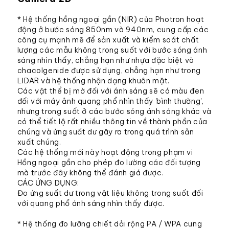
* Hệ thống hồng ngoại gần (NIR) của Photron hoạt
động ở bước sóng 850nm và 940nm, cung cấp các
công cụ mạnh mẽ để sản xuất và kiểm soát chất
lượng các mẫu không trong suốt với bước sóng ánh
sáng nhìn thấy, chẳng hạn như nhựa đặc biệt và
chacolgenide được sử dụng, chẳng hạn như trong
LIDAR và hệ thống nhận dạng khuôn mặt.
Các vật thể bị mờ đối với ánh sáng sẽ có màu đen
đối với máy ảnh quang phổ nhìn thấy 'bình thường',
nhưng trong suốt ở các bước sóng ánh sáng khác và
có thể tiết lộ rất nhiều thông tin về thành phần của
chúng và ứng suất dư gây ra trong quá trình sản
xuất chúng.
Các hệ thống mới này hoạt động trong phạm vi
Hồng ngoại gần cho phép đo lường các đối tượng
mà trước đây không thể đánh giá được.
CÁC ỨNG DỤNG:
Đo ứng suất dư trong vật liệu không trong suốt đối
với quang phổ ánh sáng nhìn thấy được.
* Hệ thống đo lưỡng chiết dải rộng PA / WPA cung