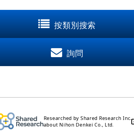
按類別搜索
詢問
Researched by Shared Research Inc.
about Nihon Denkei Co., Ltd.