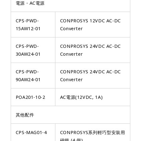
電源・AC電源
CPS-PWD-
CONPROSYS 12VDC AC-DC
15AW12-01
Converter
CPS-PWD-
CONPROSYS 24VDC AC-DC
30AW24-01
Converter
CPS-PWD-
CONPROSYS 24VDC AC-DC
90AW24-01
Converter
POA201-10-2
AC電源(12VDC, 1A)
其他配件
CPS-MAG01-4
CONPROSYS系列輕巧型安裝用
磁鐵 (4 個)