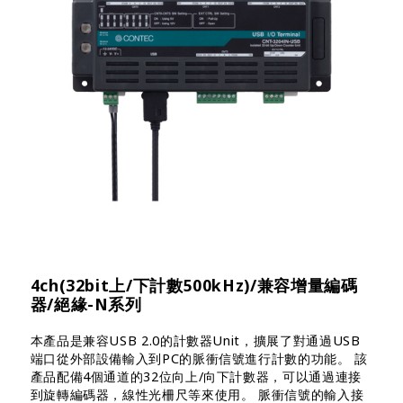
4ch(32bit上/下計數500kHz)/兼容增量編碼
器/絕緣-N系列
本產品是兼容USB 2.0的計數器Unit，擴展了對通過USB
端口從外部設備輸入到PC的脈衝信號進行計數的功能。 該
產品配備4個通道的32位向上/向下計數器，可以通過連接
到旋轉編碼器，線性光柵尺等來使用。 脈衝信號的輸入接