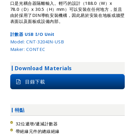
口是光耦合器隔離輸入。輕巧的設計（188.0（W）x
78.0（D）x 30.5（H）mm）可以安裝在任何地方，並且
由於採用了DIN導軌安裝機構，因此易於安裝在地板或牆壁
表面以及面板或設備內部。
計數器 USB I/O Unit
Model:
CNT-3204IN-USB
Maker:
CONTEC
Download Materials
目錄下載
特點
32位遞增/遞減計數器
帶絕緣元件的總線絕緣