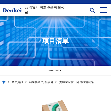
台湾電計國際股份有限公
司
項目清單
CONTENTS：
産品資訊
科學儀器/分析設備
實驗室設備・附件和消耗品