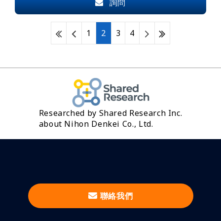
詢問
1
2
3
4
Researched by Shared Research Inc.
about Nihon Denkei Co., Ltd.
聯絡我們