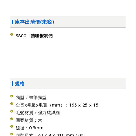
庫存出清價(未税)
$800
請聯繫我們
規格
類型：畫筆類型
全長x毛長x毛寬（mm）：195 x 25 x 15
毛髮材質：強力碳纖維
圖案材質：木
線徑：0.3mm
包裝尺寸：40 x 8 x 210 mm 10g