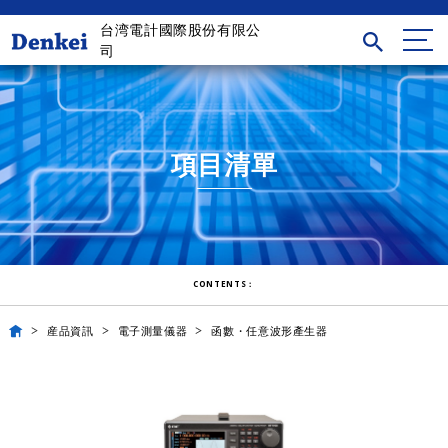
台湾電計國際股份有限公
司
項目清單
CONTENTS：
産品資訊
電子測量儀器
函數・任意波形產生器