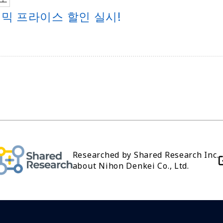
아카데믹 프라이스 할인 실시!
Researched by Shared Research Inc.
about Nihon Denkei Co., Ltd.