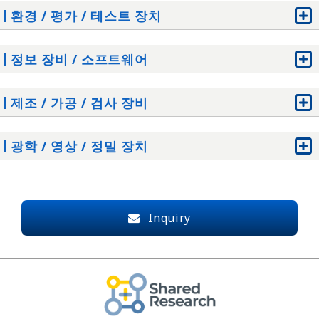
수분 측정 장비
환경 / 평가 / 테스트 장치
밀도 / 비중 측정 장비
점도 / 점탄성 측정 장비
온도 / 습도 챔버
정보 장비 / 소프트웨어
비표면적 / 기공 분포 측정 장비
재료 시험 장치
입자경 / 입자 크기 분포 측정 장비
진동 및 충격 시험 장치
PC 및 관련 제품
경도계
제조 / 가공 / 검사 장비
드롭 테스트 장치
네트워크 관련 제품
표면 장력계 / 접촉각 측정기
결합 시험 장치
외부 저장 장치
건조기 / 전기로
산업용 로봇
내구성 시험 장치
광학 / 영상 / 정밀 장치
확장 보드
교반 / 탈포 / 분쇄
장착 기계 관련
인장 / 압축 시험기
프린터 / 플로터
증류 / 정제 장비
연결 장치
광속도 테스트기
광학 현미경
CAD / CAM 시스템
관찰 및 분석을 위한 전처리 장비
전동 공구
부식 시험 장치
디지털 현미경
구조 분석 소프트웨어
시험실 설비
프로세서
충전 및 방전 테스트 장치
탐침 현미경
Inquiry
열전도 분석 소프트웨어
기기 / 악세사리 및 소모품
제조 장비
클린룸 / 부스
레이저 현미경
열유압(열수력) 분석 소프트웨어
자외선 가시 근적외선 분광광도계
도장 장비
EMC / EMI 전파 무반향실
전자 현미경(SEM / TEM)
전자기장 분석 소프트웨어
라만 분광광도계
컨베이어
차폐실
집속 이온 빔(FIB)
이미지 프로세스/분석 소프트웨어
ICP 방출 분석 장치 및 원자 흡수 분광 광도계
마킹
무반향실
CCD 카메라
시스템/수치 분석 소프트웨어
배출 분석 장치
산업용 컴퓨터 관련
기타 환경 / 평가 / 테스트 장치
고속 카메라
소프트웨어 개발 도구
X-Ray 분석 장치
도구