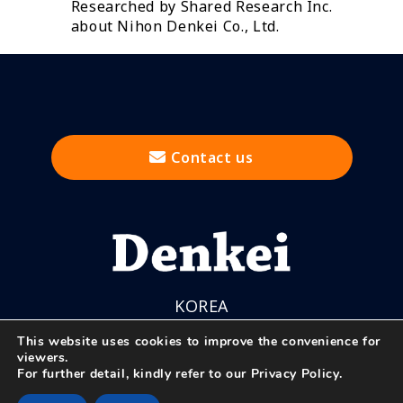
Researched by Shared Research Inc.
내시경
PCB 개발 도구
형광 X-Ray 분석 장치
제조 / 가공 / 검사 장비
about Nihon Denkei Co., Ltd.
표면 거칠기 측정기
자동 측정 도구
기체 / 액체 크로마토그래피
3D 프린터 / 3D 스캐너
3D 측정 장치(백색 간섭계 / 거리 측정기)
질량 분광기
제어 관련 제품
광원 및 조명 장비
열 분석 장비
ROM 라이터
광학 기기
냄새 분석기
X-선 투시 장비
수질 측정 장치
초음파 영상 장비
가스 분석기
Contact us
기타 비파괴 검사 장비
기타 과학 기기 / 분석 장비
이미지 검사 / 처리 장비
측정 도구
기타 영상 측정 / 표면 관찰
KOREA
This website uses cookies to improve the convenience for
viewers.
For further detail, kindly refer to our
Privacy Policy
.
© Nihon Denkei Co., Ltd.