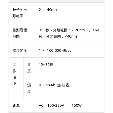
粒子的分
2 ～ 40nm
類範圍
量測響應
<10秒（分類範圍：2-20nm）、<60
時間
秒（分類範圍：<40nm）
濃度範圍
1 ～ 100,000 個/cc
工
溫
15~35度
作
度
環
境
濕
0~85%Rh (無結露)
度
電源
AC 100-230V、 150W