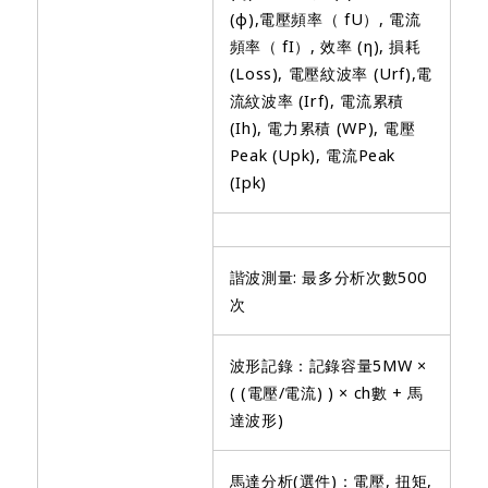
(φ),電壓頻率（ fU）, 電流
頻率（ fI）, 效率 (η), 損耗
(Loss), 電壓紋波率 (Urf),電
流紋波率 (Irf), 電流累積
(Ih), 電力累積 (WP), 電壓
Peak (Upk), 電流Peak
(Ipk)
諧波測量: 最多分析次數500
次
波形記錄：記錄容量5MW ×
( (電壓/電流) ) × ch數 + 馬
達波形)
馬達分析(選件)：電壓, 扭矩,