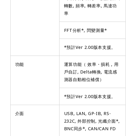
轉數, 頻率, 轉差率, 馬達功
率
FFT分析*, 閃變測量*
*預計Ver 2.00版本支援。
功能
運算功能（ 效率・損耗 , 用
戶自訂, Delta轉換, 電流感
測器自動相位補償）
*預計Ver 2.00版本支援。
介面
USB, LAN, GP-IB, RS-
232C, 外部控制, 光纖介面*,
BNC同步*, CAN/CAN FD