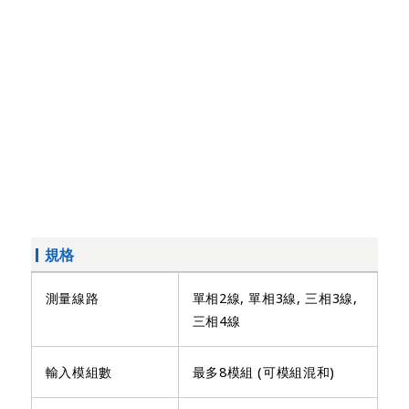
規格
測量線路
單相2線, 單相3線, 三相3線,
三相4線
輸入模組數
最多8模組 (可模組混和)