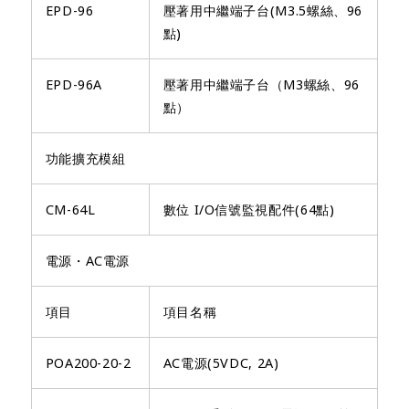
EPD-96
壓著用中繼端子台(M3.5螺絲、96
點)
EPD-96A
壓著用中繼端子台（M3螺絲、96
點）
功能擴充模組
CM-64L
數位 I/O信號監視配件(64點)
電源・AC電源
項目
項目名稱
POA200-20-2
AC電源(5VDC, 2A)