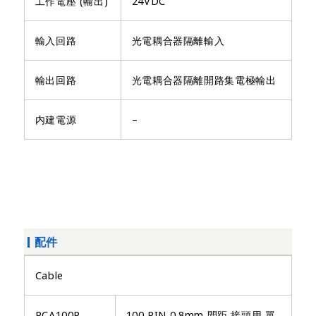
工作電壓 (輸出)
24VDC
輸入回路
光電耦合器隔離輸入
輸出回路
光電耦合器隔離開路集電極輸出
内建電源
–
配件
Cable
PCA100P
100 PIN 0.8mm 間距 接頭用 單