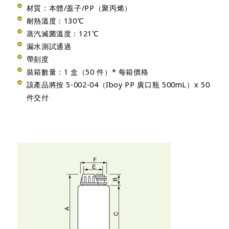
材質：本體/蓋子/PP（聚丙烯）
耐熱溫度：130℃
蒸汽滅菌溫度：121℃
漏水測試通過
帶刻度
裝箱數量：1 盒（50 件）* 每箱價格
該產品將按 5-002-04（Iboy PP 廣口瓶 500mL）x 50
件交付