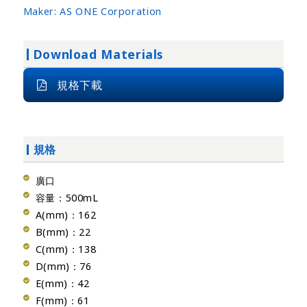
Maker:
AS ONE Corporation
Download Materials
規格下載
規格
廣口
容量：500mL
A(mm)：162
B(mm)：22
C(mm)：138
D(mm)：76
E(mm)：42
F(mm)：61