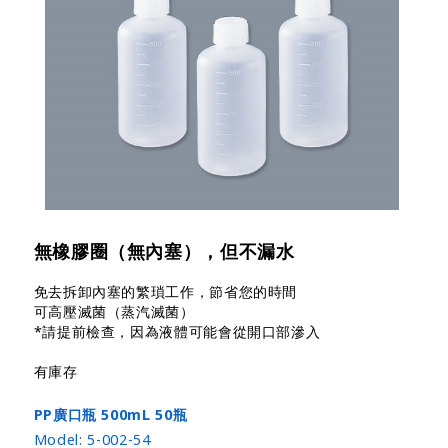
無橡膠圈（無內塞），但不漏水
免去拆卸內塞的繁瑣工作，節省您的時間
可高壓滅菌（蒸汽滅菌）
*請提前檢查，因為液體可能會從開口部滲入
有庫存
PP廣口瓶 500mL 50瓶
Model:
5-002-54