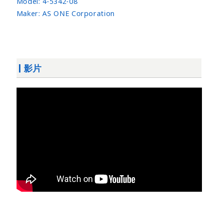
Model:
4-5342-08
Maker:
AS ONE Corporation
影片