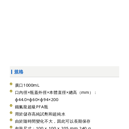
規格
廣口1000mL
口內徑×瓶蓋外徑×本體直徑×總高（mm）：
φ44.0×φ60×φ94×200
鐵氟龍超級PFA瓶
用於儲存高純試劑和超純水
由於隨時間變化不大，因此可以長期保存
包裝尺寸：100 x 100 x 205 mm 240 g